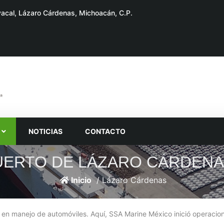
ayacal, Lázaro Cárdenas, Michoacán, C.P.
S
NOTICIAS
CONTACTO
UERTO DE LÁZARO CÁRDEN
Inicio
/ Lázaro Cárdenas
 en manejo de automóviles. Aquí, SSA Marine México inició operacion